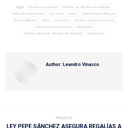
Tags:
100 años de soledad
50 años de 100 años de soledad
Editorial Sudamericana
Escritores
Gabo
Gabriel García Márquez
García Márquez
Libros
Literatura
Literatura hispanoamericana
Literatura latinoamericana
Narradores
Primera edición de 100 años de Soledad
Traductores
Author:
Leandro Vinasco
Post
PREVIOUS
navigation
LEY PEPE SÁNCHEZ ASEGURA REGALÍAS A