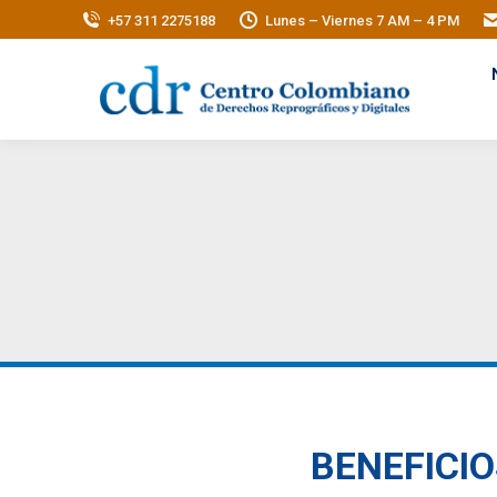
+57 311 2275188
Lunes – Viernes 7 AM – 4 PM
BENEFICIO