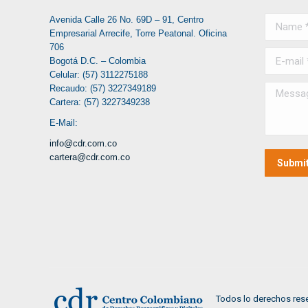
Avenida Calle 26 No. 69D – 91, Centro
Name *
Empresarial Arrecife, Torre Peatonal. Oficina
706
E-mail *
Bogotá D.C. – Colombia
Celular: (57) 3112275188
Recaudo: (57) 3227349189
Message
Cartera: (57) 3227349238
E-Mail:
info@cdr.com.co
cartera@cdr.com.co
Submi
Todos lo derechos res