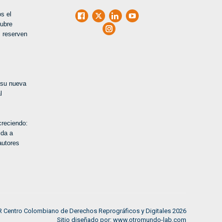
s el
Facebook
X
LinkedIn
Youtube
tubre
Instagram
 reserven
 su nueva
l
creciendo:
ida a
autores
 Centro Colombiano de Derechos Reprográficos y Digitales 2026
Sitio diseñado por: www.otromundo-lab.com