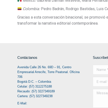
México:
Gabriela Damián Miravete, María Fernand
Colombia:
Pedro Badrán, Rodrigo Bastidas, Luis C
Gracias a esta conversación binacional, se promovió e
transformar la narrativa editorial contemporánea.
Contáctanos
Suscríbe
Avenida Calle 26 No. 69D – 91, Centro
Name *
Empresarial Arrecife, Torre Peatonal. Oficina
706
E-mail *
Bogotá D.C. – Colombia
Celular: (57) 3112275188
Recaudo: (57) 3227349189
Message
Cartera: (57) 3227349238
E-Mail: