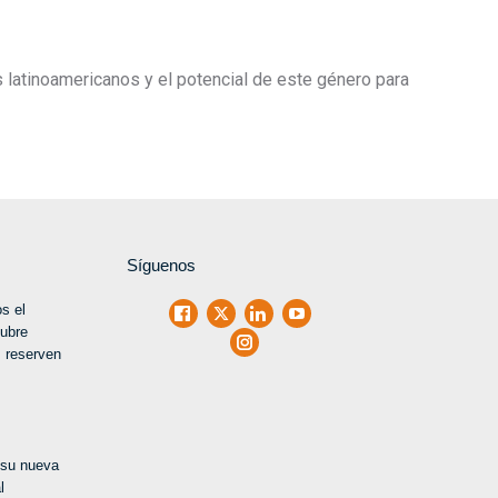
s latinoamericanos y el potencial de este género para
Síguenos
s el
Facebook
X
LinkedIn
Youtube
tubre
Instagram
 reserven
 su nueva
l