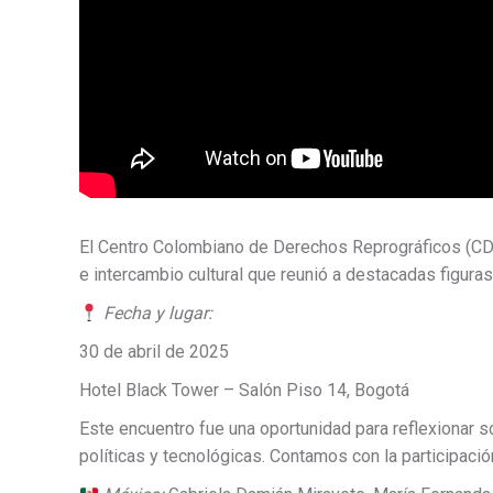
El Centro Colombiano de Derechos Reprográficos (CDR)
e intercambio cultural que reunió a destacadas figuras
Fecha y lugar:
30 de abril de 2025
Hotel Black Tower – Salón Piso 14, Bogotá
Este encuentro fue una oportunidad para reflexionar so
políticas y tecnológicas. Contamos con la participac