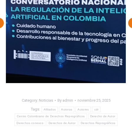
Category:
Noticias
By
admin
noviembre 25, 2025
Tags:
Afiliados
Autoras
Autores
cdr
Centro Colombiano de Derechos Reprográficos
Derecho de Autor
Derechos conexos
Derechos de Autor
Derechos Reprográficos