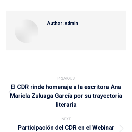
Author:
admin
Post
PREVIOUS
navigation
El CDR rinde homenaje a la escritora Ana
Mariela Zuluaga García por su trayectoria
Previous
post:
literaria
NEXT
Participación del CDR en el Webinar
Next