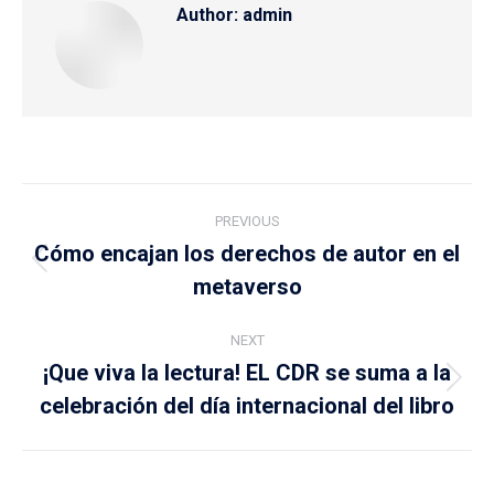
Author:
admin
Post
PREVIOUS
navigation
Cómo encajan los derechos de autor en el
Previous
metaverso
post:
NEXT
¡Que viva la lectura! EL CDR se suma a la
Next
celebración del día internacional del libro
post: