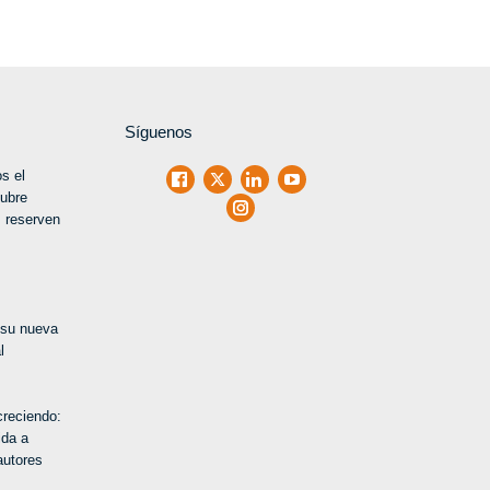
Síguenos
s el
Facebook
X
LinkedIn
Youtube
tubre
Instagram
 reserven
 su nueva
l
creciendo:
ida a
autores