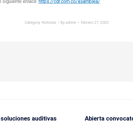
 siguiente enlace:
https://cdr.com.co/asamblea/
Category:
Noticias
By
admin
febrero 27, 2023
soluciones auditivas
Abierta convocato
Next
post: