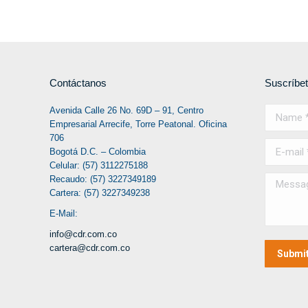
Contáctanos
Suscríbe
Avenida Calle 26 No. 69D – 91, Centro
Name *
Empresarial Arrecife, Torre Peatonal. Oficina
706
E-mail *
Bogotá D.C. – Colombia
Celular: (57) 3112275188
Recaudo: (57) 3227349189
Message
Cartera: (57) 3227349238
E-Mail:
info@cdr.com.co
cartera@cdr.com.co
Submi