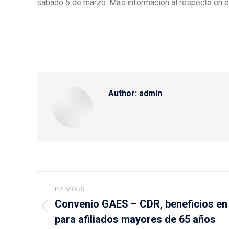
sábado 6 de marzo. Más información al respecto en el
Author:
admin
Post
PREVIOUS
navigation
Convenio GAES – CDR, beneficios en 
Previous
para afiliados mayores de 65 años
post: