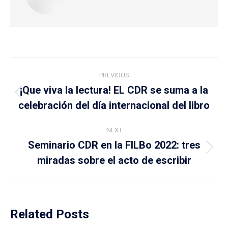
Post
PREVIOUS
navigation
¡Que viva la lectura! EL CDR se suma a la
Previous
celebración del día internacional del libro
post:
NEXT
Seminario CDR en la FILBo 2022: tres
Next
miradas sobre el acto de escribir
post:
Related Posts