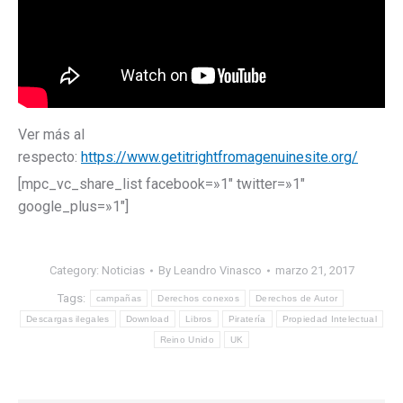
Ver más al
respecto:
https://www.getitrightfromagenuinesite.org/
[mpc_vc_share_list facebook=»1″ twitter=»1″
google_plus=»1″]
Category:
Noticias
By
Leandro Vinasco
marzo 21, 2017
Tags:
campañas
Derechos conexos
Derechos de Autor
Descargas ilegales
Download
Libros
Piratería
Propiedad Intelectual
Reino Unido
UK