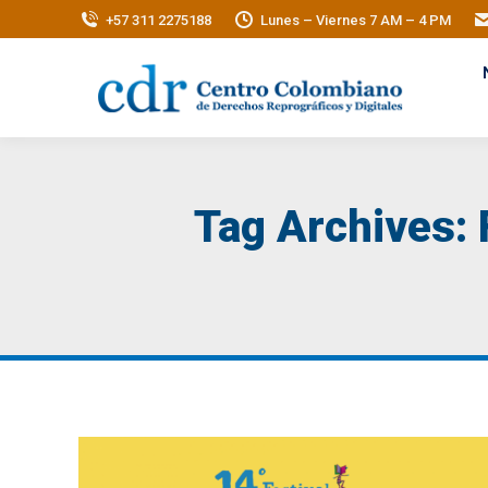
+57 311 2275188
Lunes – Viernes 7 AM – 4 PM
Tag Archives: