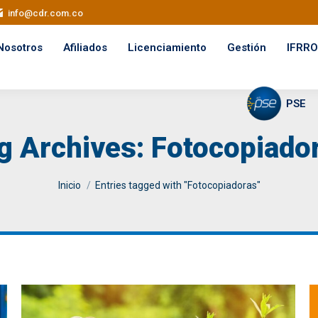
info@cdr.com.co
Nosotros
Afiliados
Licenciamiento
Gestión
IFRRO
PSE
g Archives:
Fotocopiado
You are here:
Inicio
Entries tagged with "Fotocopiadoras"