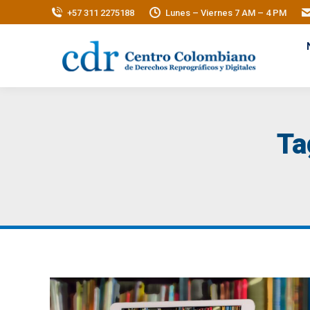
+57 311 2275188
Lunes – Viernes 7 AM – 4 PM
Ta