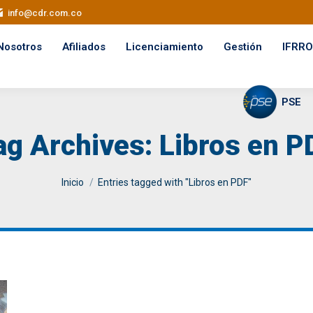
info@cdr.com.co
Nosotros
Afiliados
Licenciamiento
Gestión
IFRRO
PSE
ag Archives:
Libros en P
You are here:
Inicio
Entries tagged with "Libros en PDF"