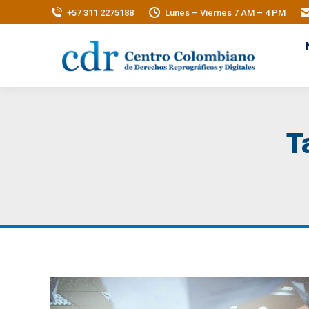
+57 311 2275188
Lunes – Viernes 7 AM – 4 PM
T