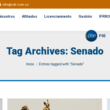
info@cdr.com.co
Nosotros
Afiliados
Licenciamiento
Gestión
IFRRO
PSE
Tag Archives:
Senado
You are here:
Inicio
Entries tagged with "Senado"