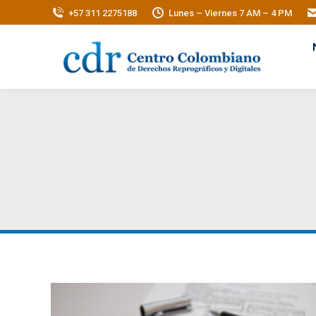
+57 311 2275188
Lunes – Viernes 7 AM – 4 PM