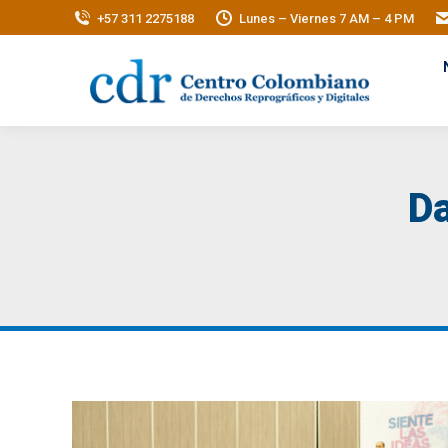
+57 311 2275188
Lunes – Viernes 7 AM – 4 PM
Da