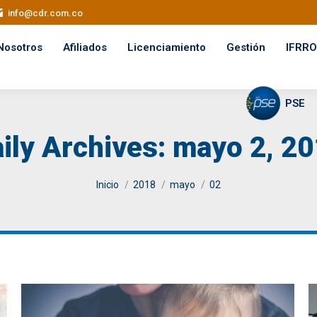
info@cdr.com.co
Nosotros
Afiliados
Licenciamiento
Gestión
IFRRO
PSE
ily Archives:
mayo 2, 20
You are here:
Inicio
2018
mayo
02