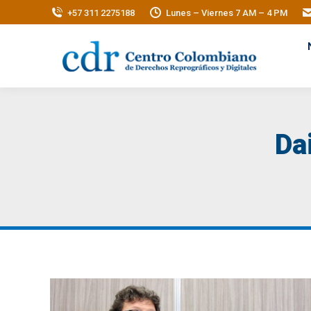
+57 311 2275188
Lunes – Viernes 7 AM – 4 PM
Da