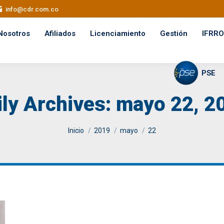
info@cdr.com.co
Nosotros
Afiliados
Licenciamiento
Gestión
IFRRO
PSE
ily Archives:
mayo 22, 2
You are here:
Inicio
2019
mayo
22