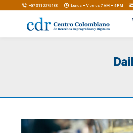
+57 311 2275188
Lunes – Viernes 7 AM – 4 PM
Dai