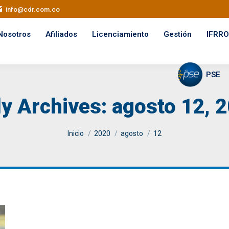
info@cdr.com.co
Nosotros
Afiliados
Licenciamiento
Gestión
IFRRO
PSE
ly Archives:
agosto 12, 
You are here:
Inicio
2020
agosto
12