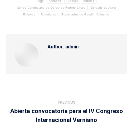
Tags:
Afiliados
Autoras
Autores
Centro Colombiano de Derechos Reprográficos
Derecho de Autor
Editores
Editoriales
Sociedades de Gestión Colectiva
Author:
admin
Post
PREVIOUS
navigation
Abierta convocatoria para el IV Congreso
Previous
Internacional Verniano
post: