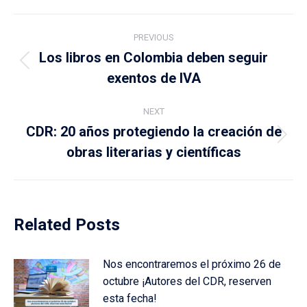
Post
PREVIOUS
navigation
Los libros en Colombia deben seguir
Previous
exentos de IVA
post:
NEXT
CDR: 20 años protegiendo la creación de
Next
obras literarias y científicas
post:
Related Posts
Nos encontraremos el próximo 26 de
octubre ¡Autores del CDR, reserven
esta fecha!