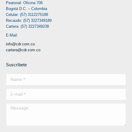
Peatonal. Oficina 706
Bogotá D.C. – Colombia
Celular: (57) 3112275188
Recaudo: (57) 3227349189
Cartera: (57) 3227349238
E-Mail:
info@cdr.com.co
cartera@cdr.com.co
Suscríbete
Name *
E-mail *
Message