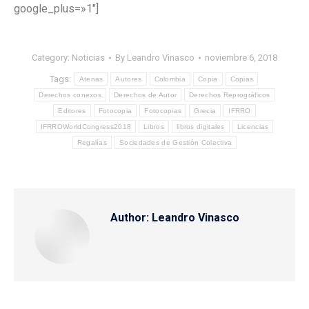
google_plus=»1″]
Category:
Noticias
By
Leandro Vinasco
noviembre 6, 2018
Tags:
Atenas
Autores
Colombia
Copia
Copias
Derechos conexos
Derechos de Autor
Derechos Reprográficos
Editores
Fotocopia
Fotocopias
Grecia
IFRRO
IFRROWorldCongress2018
Libros
libros digitales
Licencias
Regalías
Sociedades de Gestión Colectiva
Author:
Leandro Vinasco