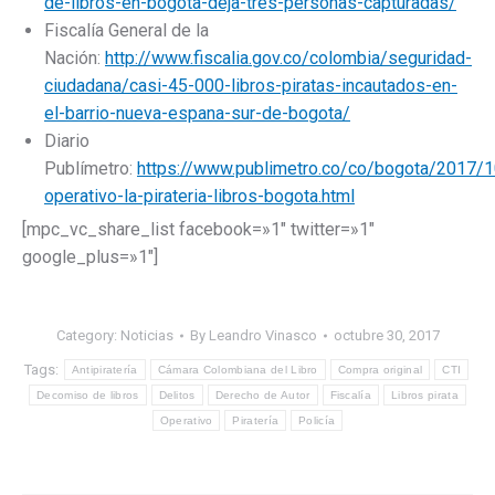
de-libros-en-bogota-deja-tres-personas-capturadas/
Fiscalía General de la
Nación:
http://www.fiscalia.gov.co/colombia/seguridad-
ciudadana/casi-45-000-libros-piratas-incautados-en-
el-barrio-nueva-espana-sur-de-bogota/
Diario
Publímetro:
https://www.publimetro.co/co/bogota/2017/
operativo-la-pirateria-libros-bogota.html
[mpc_vc_share_list facebook=»1″ twitter=»1″
google_plus=»1″]
Category:
Noticias
By
Leandro Vinasco
octubre 30, 2017
Tags:
Antipiratería
Cámara Colombiana del Libro
Compra original
CTI
Decomiso de libros
Delitos
Derecho de Autor
Fiscalía
Libros pirata
Operativo
Piratería
Policía