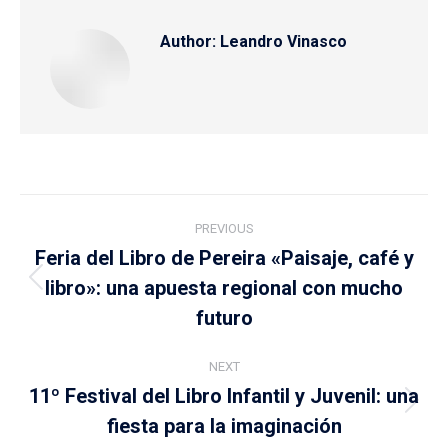
Author:
Leandro Vinasco
Post
PREVIOUS
navigation
Feria del Libro de Pereira «Paisaje, café y
libro»: una apuesta regional con mucho
Previous
post:
futuro
NEXT
11º Festival del Libro Infantil y Juvenil: una
Next
fiesta para la imaginación
post: