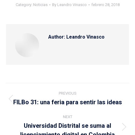
Category:
Noticias
By
Leandro Vinasco
febrero 28, 2018
Author:
Leandro Vinasco
Post
PREVIOUS
navigation
FILBo 31: una feria para sentir las ideas
Previous
post:
NEXT
Universidad Distrital se suma al
Next
licenciamiento digital en Colombia