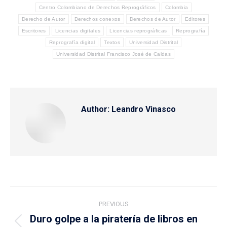
Centro Colombiano de Derechos Reprográficos
Colombia
Derecho de Autor
Derechos conexos
Derechos de Autor
Editores
Escritores
Licencias digitales
Licencias reprográficas
Reprografía
Reprografía digital
Textos
Universidad Distrital
Universidad Distrital Francisco José de Caldas
Author:
Leandro Vinasco
Post
PREVIOUS
navigation
Duro golpe a la piratería de libros en
Previous