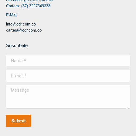
Cartera: (57) 3227349238
E-Mail:
info@cdr.com.co
cartera@cdr.com.co
Suscríbete
Name *
E-mail *
Message
Submit