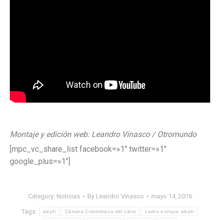
Montaje y edición web: Leandro Vinasco / Otromundo
[mpc_vc_share_list facebook=»1″ twitter=»1″
google_plus=»1″]
Category:
Noticias
By
Leandro Vinasco
mayo 14, 2016
Tags:
aleph
Cámara Colombiana del Libro
carlos enrique aleph