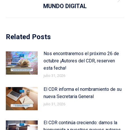
Next
MUNDO DIGITAL
post:
Related Posts
Nos encontraremos el próximo 26 de
octubre ¡Autores del CDR, reserven
esta fecha!
julio 31, 2026
El CDR informa el nombramiento de su
nueva Secretaria General
julio 31, 2026
El CDR continúa creciendo: damos la
bienvenida a nuestros nuevos autores