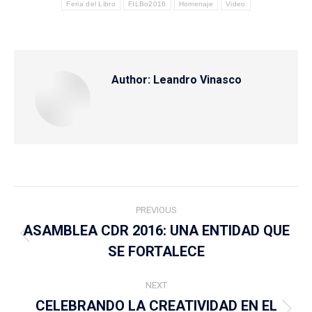
Feria del Libro
FILBo2016
Homenaje
Video
Author:
Leandro Vinasco
Post
PREVIOUS
navigation
ASAMBLEA CDR 2016: UNA ENTIDAD QUE
Previous
SE FORTALECE
post:
NEXT
CELEBRANDO LA CREATIVIDAD EN EL