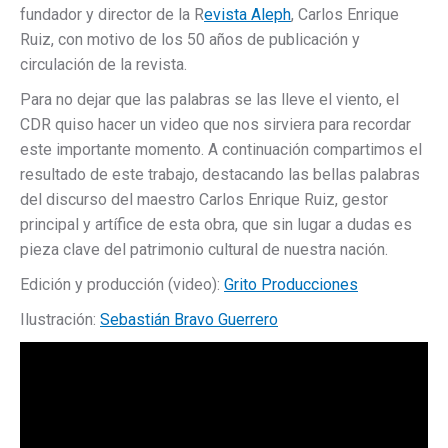
fundador y director de la R
evista Aleph
, Carlos Enrique
Ruiz, con motivo de los 50 años de publicación y
circulación de la revista.
Para no dejar que las palabras se las lleve el viento, el
CDR quiso hacer un video que nos sirviera para recordar
este importante momento. A continuación compartimos el
resultado de este trabajo, destacando las bellas palabras
del discurso del maestro Carlos Enrique Ruiz, gestor
principal y artífice de esta obra, que sin lugar a dudas es
pieza clave del patrimonio cultural de nuestra nación.
Edición y producción (video):
Grito Producciones
Ilustración:
Sebastián Bravo Guerrero