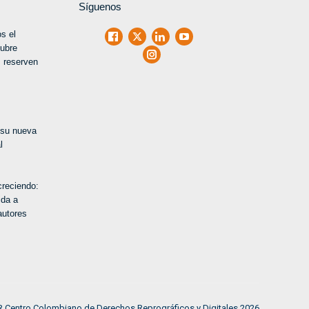
Síguenos
s el
Facebook
X
LinkedIn
Youtube
tubre
Instagram
 reserven
 su nueva
l
creciendo:
ida a
autores
 Centro Colombiano de Derechos Reprográficos y Digitales 2026