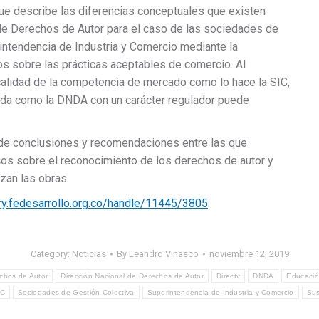
que describe las diferencias conceptuales que existen
l de Derechos de Autor para el caso de las sociedades de
erintendencia de Industria y Comercio mediante la
os sobre las prácticas aceptables de comercio. Al
calidad de la competencia de mercado como lo hace la SIC,
zada como la DNDA con un carácter regulador puede
 de conclusiones y recomendaciones entre las que
s sobre el reconocimiento de los derechos de autor y
zan las obras.
ry.fedesarrollo.org.co/handle/11445/3805
Category:
Noticias
By
Leandro Vinasco
noviembre 12, 2019
chos de Autor
Dirección Nacional de Derechos de Autor
Directv
DNDA
Educaci
IC
Sociedades de Gestión Colectiva
Superintendencia de Industria y Comercio
Sus