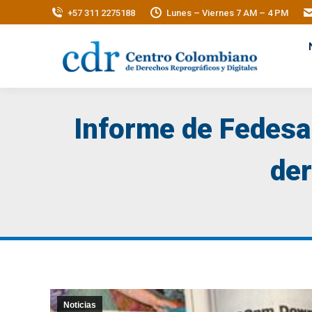
+57 311 2275188
Lunes – Viernes 7 AM – 4 PM
Informe de Fedesar
der
Noticias