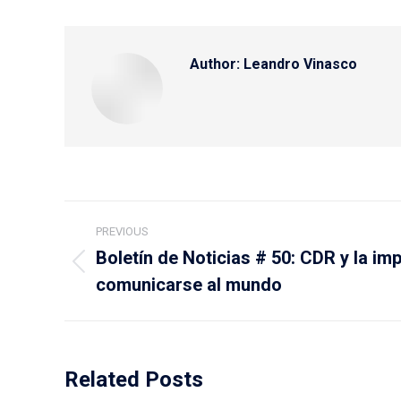
Author:
Leandro Vinasco
Post
PREVIOUS
navigation
Boletín de Noticias # 50: CDR y la im
Previous
comunicarse al mundo
post:
Related Posts