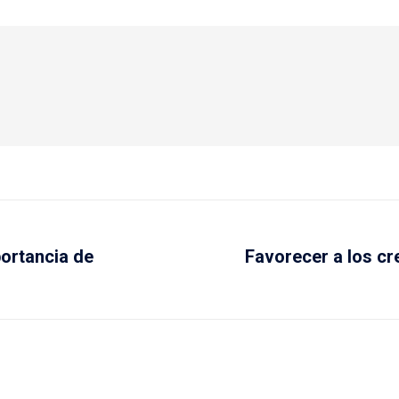
portancia de
Favorecer a los cr
Next
post: