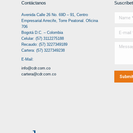
Contáctanos
Suscríbe
Avenida Calle 26 No. 69D – 91, Centro
Name *
Empresarial Arrecife, Torre Peatonal. Oficina
706
E-mail *
Bogotá D.C. – Colombia
Celular: (57) 3112275188
Recaudo: (57) 3227349189
Message
Cartera: (57) 3227349238
E-Mail:
info@cdr.com.co
cartera@cdr.com.co
Submi