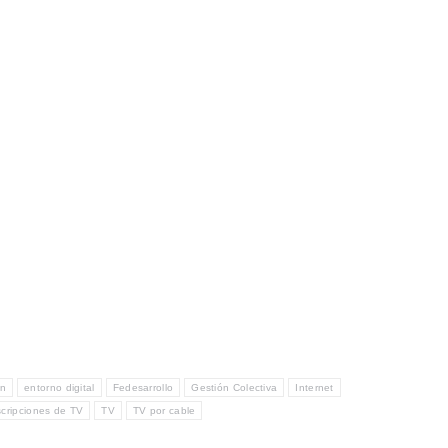
ón
entorno digital
Fedesarrollo
Gestión Colectiva
Internet
cripciones de TV
TV
TV por cable