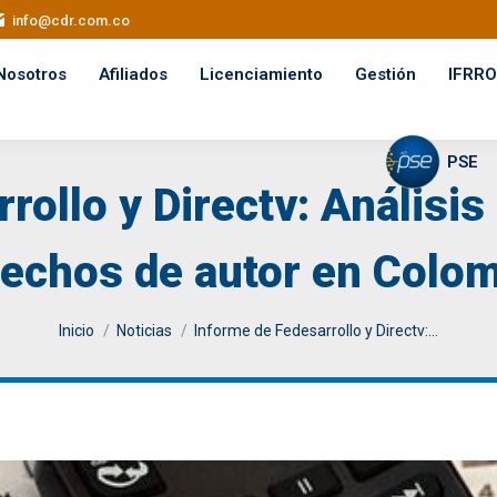
info@cdr.com.co
Nosotros
Afiliados
Licenciamiento
Gestión
IFRRO
PSE
rollo y Directv: Análisis
echos de autor en Colo
You are here:
Inicio
Noticias
Informe de Fedesarrollo y Directv:…