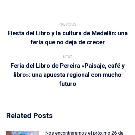
Post
PREVIOUS
navigation
Fiesta del Libro y la cultura de Medellín: una
Previous
feria que no deja de crecer
post:
NEXT
Feria del Libro de Pereira «Paisaje, café y
libro»: una apuesta regional con mucho
Next
post:
futuro
Related Posts
Nos encontraremos el próximo 26 de