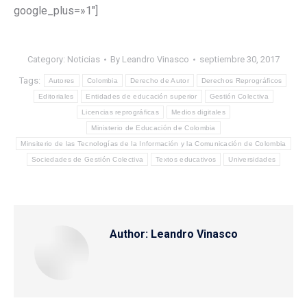
google_plus=»1″]
Category:
Noticias
By
Leandro Vinasco
septiembre 30, 2017
Tags:
Autores
Colombia
Derecho de Autor
Derechos Reprográficos
Editoriales
Entidades de educación superior
Gestión Colectiva
Licencias reprográficas
Medios digitales
Ministerio de Educación de Colombia
Minsiterio de las Tecnologías de la Información y la Comunicación de Colombia
Sociedades de Gestión Colectiva
Textos educativos
Universidades
Author:
Leandro Vinasco