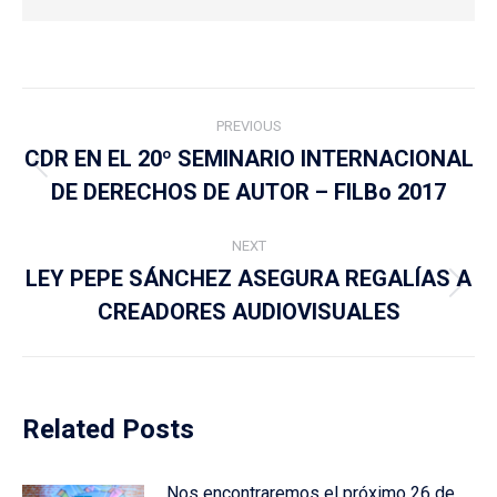
Post
PREVIOUS
navigation
CDR EN EL 20º SEMINARIO INTERNACIONAL
Previous
DE DERECHOS DE AUTOR – FILBo 2017
post:
NEXT
LEY PEPE SÁNCHEZ ASEGURA REGALÍAS A
Next
CREADORES AUDIOVISUALES
post:
Related Posts
Nos encontraremos el próximo 26 de