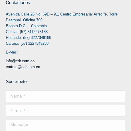
Contáctanos
Avenida Calle 26 No. 69D – 91, Centro Empresarial Arrecife, Torre
Peatonal. Oficina 706
Bogotá D.C. – Colombia
Celular: (57) 3112275188
Recaudo: (57) 3227349189
Cartera: (57) 3227349238
E-Mail:
info@cdr.com.co
cartera@cdr.com.co
Suscríbete
Name *
E-mail *
Message