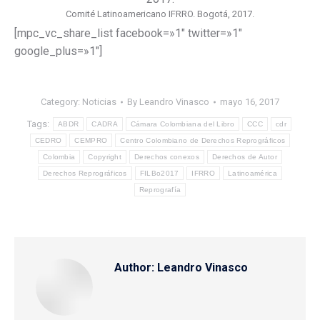
Comité Latinoamericano IFRRO. Bogotá, 2017.
[mpc_vc_share_list facebook=»1″ twitter=»1″
google_plus=»1″]
Category:
Noticias
By
Leandro Vinasco
mayo 16, 2017
Tags:
ABDR
CADRA
Cámara Colombiana del Libro
CCC
cdr
CEDRO
CEMPRO
Centro Colombiano de Derechos Reprográficos
Colombia
Copyright
Derechos conexos
Derechos de Autor
Derechos Reprográficos
FILBo2017
IFRRO
Latinoamérica
Reprografía
Author:
Leandro Vinasco