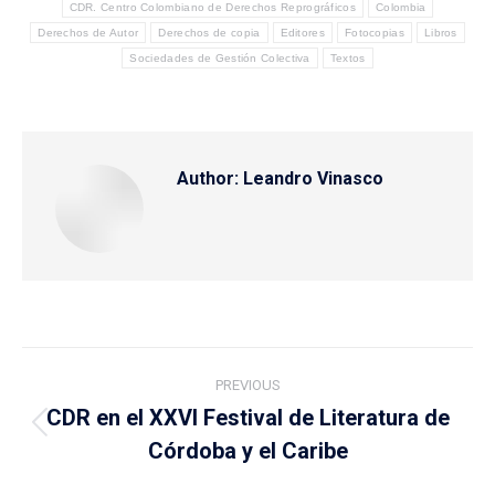
CDR. Centro Colombiano de Derechos Reprográficos
Colombia
Derechos de Autor
Derechos de copia
Editores
Fotocopias
Libros
Sociedades de Gestión Colectiva
Textos
Author:
Leandro Vinasco
Post
PREVIOUS
navigation
CDR en el XXVI Festival de Literatura de
Previous
Córdoba y el Caribe
post: