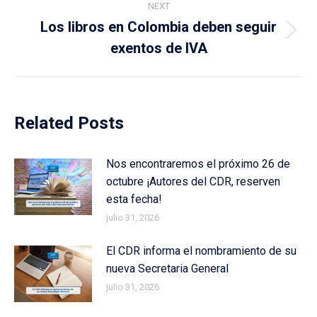
NEXT
Los libros en Colombia deben seguir
Next
exentos de IVA
post:
Related Posts
Nos encontraremos el próximo 26 de
octubre ¡Autores del CDR, reserven
esta fecha!
julio 31, 2026
El CDR informa el nombramiento de su
nueva Secretaria General
julio 31, 2026