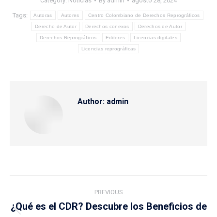
Category:
Noticias
By
admin
agosto 28, 2024
Tags:
Autoras
Autores
Centro Colombiano de Derechos Reprográficos
Derecho de Autor
Derechos conexos
Derechos de Autor
Derechos Reprográficos
Editores
Licencias digitales
Licencias reprográficas
Author:
admin
Post
PREVIOUS
navigation
¿Qué es el CDR? Descubre los Beneficios de
Previous