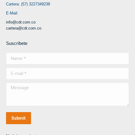
Cartera: (57) 3227349238
E-Mail:
info@cdr.com.co
cartera@cdr.com.co
Suscríbete
Name *
E-mail *
Message
Submit