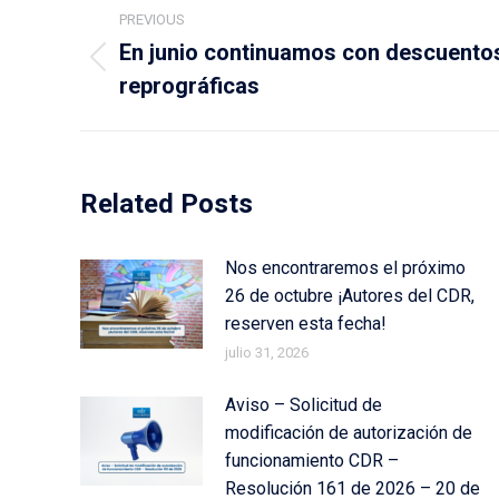
Post
PREVIOUS
navigation
En junio continuamos con descuentos
Previous
reprográficas
post:
Related Posts
Nos encontraremos el próximo
26 de octubre ¡Autores del CDR,
reserven esta fecha!
julio 31, 2026
Aviso – Solicitud de
modificación de autorización de
funcionamiento CDR –
Resolución 161 de 2026 – 20 de