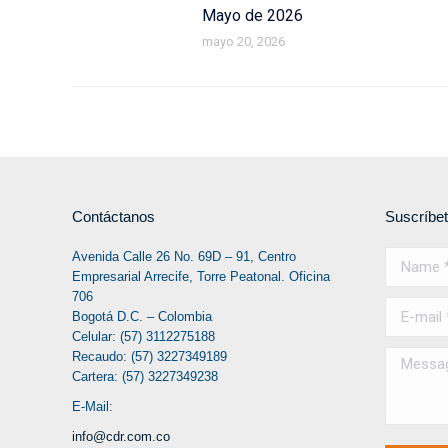
Mayo de 2026
mayo 20, 2026
Contáctanos
Suscríbe
Avenida Calle 26 No. 69D – 91, Centro
Name *
Empresarial Arrecife, Torre Peatonal. Oficina
706
E-mail *
Bogotá D.C. – Colombia
Celular: (57) 3112275188
Recaudo: (57) 3227349189
Message
Cartera: (57) 3227349238
E-Mail:
info@cdr.com.co