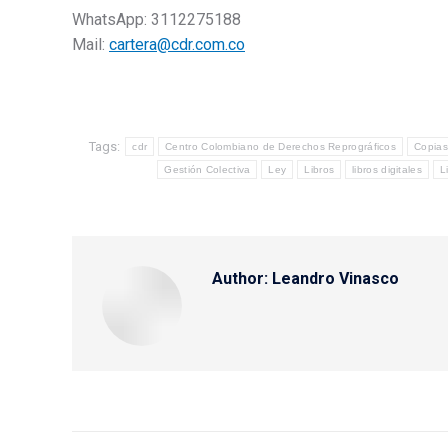
WhatsApp: 3112275188
Mail:
cartera@cdr.com.co
Tags:
cdr
Centro Colombiano de Derechos Reprográficos
Copias
Gestión Colectiva
Ley
Libros
libros digitales
L
Author:
Leandro Vinasco