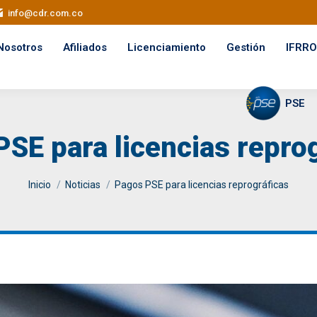
info@cdr.com.co
Nosotros
Afiliados
Licenciamiento
Gestión
IFRRO
PSE
SE para licencias repro
You are here:
Inicio
Noticias
Pagos PSE para licencias reprográficas