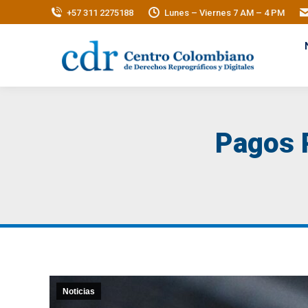
+57 311 2275188
Lunes – Viernes 7 AM – 4 PM
Pagos P
Noticias