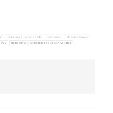
os
Educación
entorno digital
Fotocopias
Fotocopias legales
s PSE
Reprografía
Sociedades de Gestión Colectiva