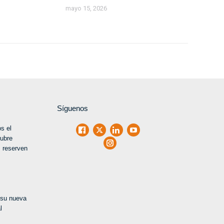
mayo 15, 2026
Síguenos
s el
Facebook
X
LinkedIn
Youtube
tubre
Instagram
 reserven
 su nueva
l