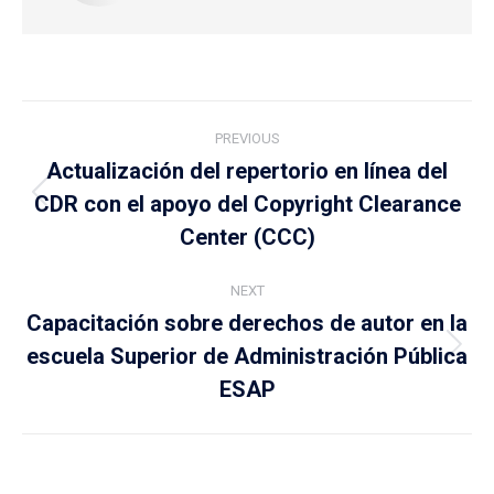
Post
PREVIOUS
navigation
Actualización del repertorio en línea del
CDR con el apoyo del Copyright Clearance
Previous
post:
Center (CCC)
NEXT
Capacitación sobre derechos de autor en la
escuela Superior de Administración Pública
Next
post:
ESAP