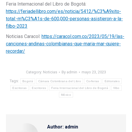
Feria Internacional del Libro de Bogotá:
https://feriadellibro.com/es/noticia/5412/%C3%A9xito-
total:-m%C3%A1s-de-600,000-personas-asistieron-a-la-
filbo-2023
Noticias Caracol:
https://caracol.com.co/2023/05/19/las-
canciones-andinas-colombianas-que-maria-mar-quiere-
recordar/
Category:
Noticias
By
admin
mayo 23, 2023
Tags:
Bogotá
Cámara Colombiana del Libro
Corferias
Editoriales
Escritoras
Escritores
Feria Internacional del Libro de Bogotá
filbo
México
Author:
admin