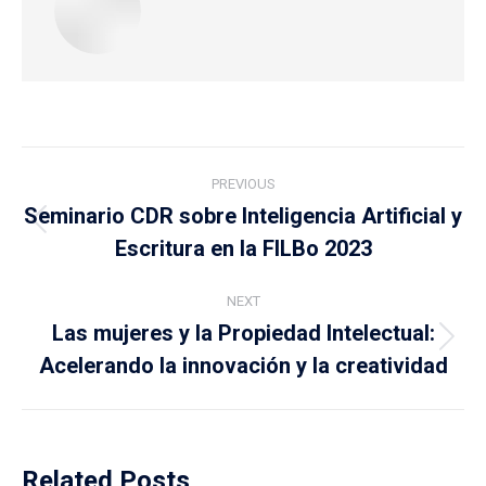
Post
PREVIOUS
navigation
Seminario CDR sobre Inteligencia Artificial y
Previous
Escritura en la FILBo 2023
post:
NEXT
Las mujeres y la Propiedad Intelectual:
Next
Acelerando la innovación y la creatividad
post:
Related Posts