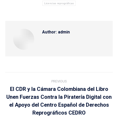
Licencias reprográficas
Author:
admin
Post
PREVIOUS
navigation
El CDR y la Cámara Colombiana del Libro
Unen Fuerzas Contra la Piratería Digital con
Previous
el Apoyo del Centro Español de Derechos
post:
Reprográficos CEDRO