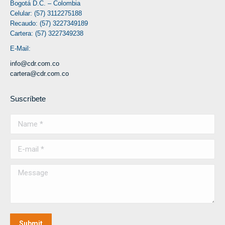
Bogotá D.C. – Colombia
Celular: (57) 3112275188
Recaudo: (57) 3227349189
Cartera: (57) 3227349238
E-Mail:
info@cdr.com.co
cartera@cdr.com.co
Suscríbete
Name *
E-mail *
Message
Submit