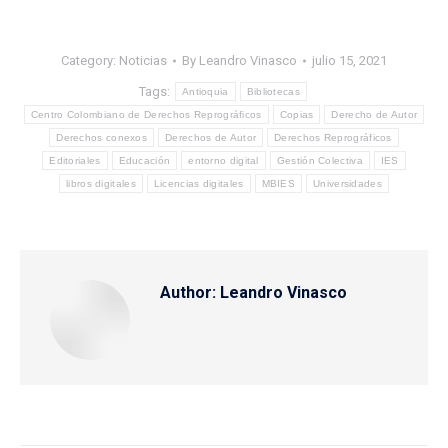
Category:
Noticias
By
Leandro Vinasco
julio 15, 2021
Tags:
Antioquia
Bibliotecas
Centro Colombiano de Derechos Reprográficos
Copias
Derecho de Autor
Derechos conexos
Derechos de Autor
Derechos Reprográficos
Editoriales
Educación
entorno digital
Gestión Colectiva
IES
libros digitales
Licencias digitales
MBIES
Universidades
Author:
Leandro Vinasco