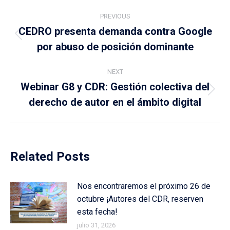
Post
PREVIOUS
navigation
CEDRO presenta demanda contra Google
Previous
por abuso de posición dominante
post:
NEXT
Webinar G8 y CDR: Gestión colectiva del
Next
derecho de autor en el ámbito digital
post:
Related Posts
Nos encontraremos el próximo 26 de
octubre ¡Autores del CDR, reserven
esta fecha!
julio 31, 2026