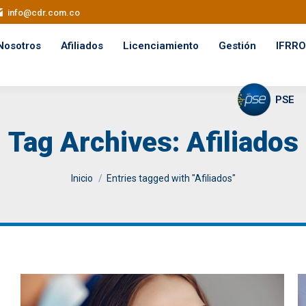
info@cdr.com.co
Nosotros
Afiliados
Licenciamiento
Gestión
IFRRO
PSE
Tag Archives:
Afiliados
You are here:
Inicio
Entries tagged with "Afiliados"