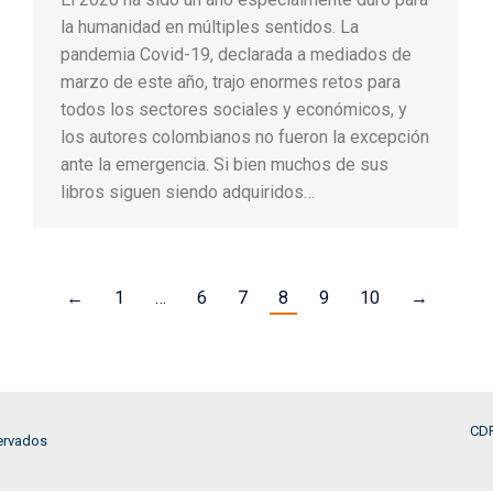
la humanidad en múltiples sentidos. La
pandemia Covid-19, declarada a mediados de
marzo de este año, trajo enormes retos para
todos los sectores sociales y económicos, y
los autores colombianos no fueron la excepción
ante la emergencia. Si bien muchos de sus
libros siguen siendo adquiridos…
←
1
…
6
7
8
9
10
→
CDR
ervados