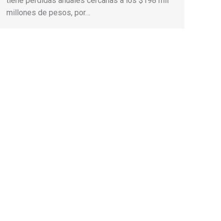
tiene pérdidas anuales cercanas a los $198 mil
millones de pesos, por…