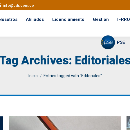
info@cdr.com.co
Nosotros
Afiliados
Licenciamiento
Gestión
IFRRO
PSE
Tag Archives:
Editoriale
You are here:
Inicio
Entries tagged with "Editoriales"