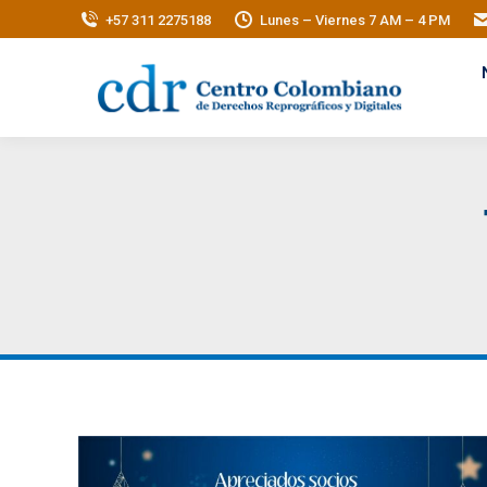
+57 311 2275188
Lunes – Viernes 7 AM – 4 PM