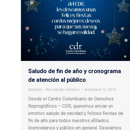
Saludo de fin de año y cronograma
de atención al público
Noticias
By
Leandro Vinasco
diciembre 12, 2019
Desde el Centro Colombiano de Derechos
Reprográficos – CDR, queremos enviar un
emotivo saludo de navidad y felices fiestas de
fin de año para todos nuestros afiliados,
licenciatarios y público en general. Deseamos