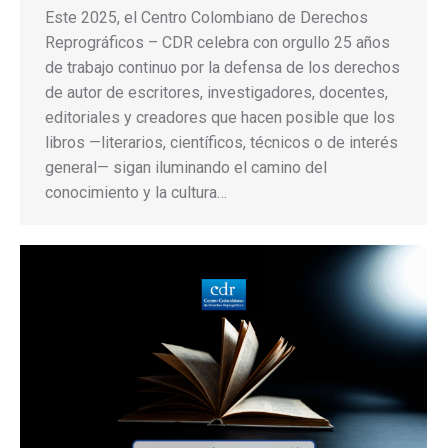
Este 2025, el Centro Colombiano de Derechos
Reprográficos – CDR celebra con orgullo 25 años
de trabajo continuo por la defensa de los derechos
de autor de escritores, investigadores, docentes,
editoriales y creadores que hacen posible que los
libros —literarios, científicos, técnicos o de interés
general— sigan iluminando el camino del
conocimiento y la cultura…