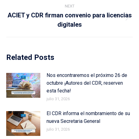
NEXT
ACIET y CDR firman convenio para licencias
Next
digitales
post:
Related Posts
Nos encontraremos el próximo 26 de
octubre ¡Autores del CDR, reserven
esta fecha!
julio 31, 2026
El CDR informa el nombramiento de su
nueva Secretaria General
julio 31, 2026