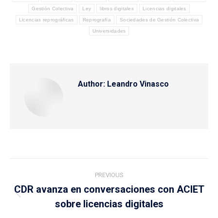
Gestión Colectiva
Ley
libros digitales
Licencias digitales
Licencias reprográficas
Reprografía
Sociedades de Gestión Colectiva
Universidades
Author:
Leandro Vinasco
Post
PREVIOUS
navigation
CDR avanza en conversaciones con ACIET
Previous
sobre licencias digitales
post: