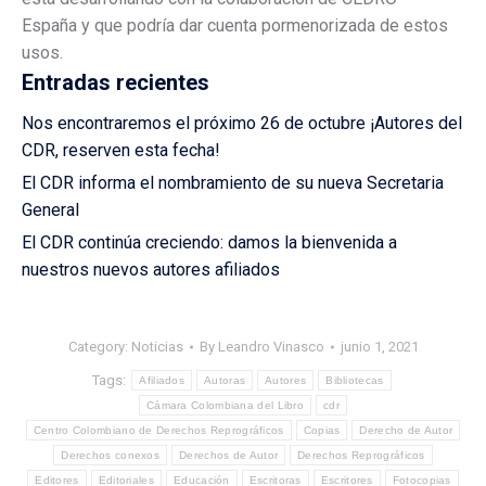
España y que podría dar cuenta pormenorizada de estos
usos.
Entradas recientes
Nos encontraremos el próximo 26 de octubre ¡Autores del
CDR, reserven esta fecha!
El CDR informa el nombramiento de su nueva Secretaria
General
El CDR continúa creciendo: damos la bienvenida a
nuestros nuevos autores afiliados
Category:
Noticias
By
Leandro Vinasco
junio 1, 2021
Tags:
Afiliados
Autoras
Autores
Bibliotecas
Cámara Colombiana del Libro
cdr
Centro Colombiano de Derechos Reprográficos
Copias
Derecho de Autor
Derechos conexos
Derechos de Autor
Derechos Reprográficos
Editores
Editoriales
Educación
Escritoras
Escritores
Fotocopias