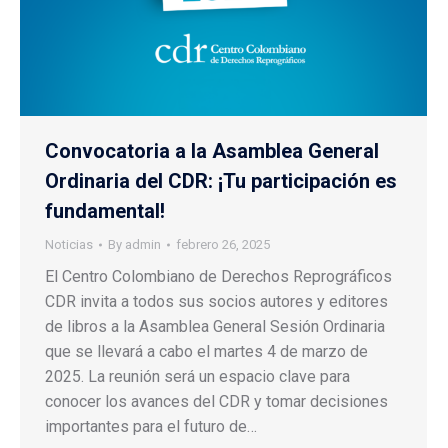
Convocatoria a la Asamblea General
Ordinaria del CDR: ¡Tu participación es
fundamental!
Noticias
By
admin
febrero 26, 2025
El Centro Colombiano de Derechos Reprográficos
CDR invita a todos sus socios autores y editores
de libros a la Asamblea General Sesión Ordinaria
que se llevará a cabo el martes 4 de marzo de
2025. La reunión será un espacio clave para
conocer los avances del CDR y tomar decisiones
importantes para el futuro de…