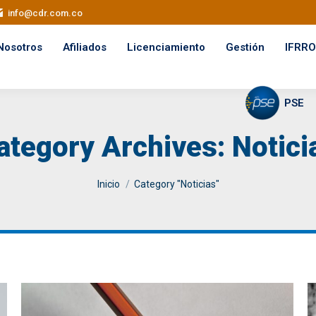
info@cdr.com.co
Nosotros
Afiliados
Licenciamiento
Gestión
IFRRO
PSE
ategory Archives:
Notici
You are here:
Inicio
Category "Noticias"