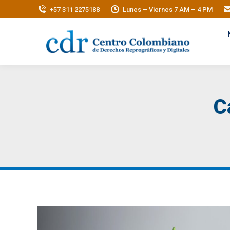
+57 311 2275188
Lunes – Viernes 7 AM – 4 PM
C